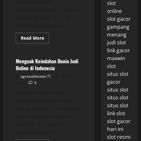
Rahasia di Balik
slot
Keberhasilan Para Pemain
online
Slot yang Viral! Toto 4D
slot gacor
telah menjadi salah...
gampang
menang
Read
Read More
more
judi slot
Uncategorized
about
link gacor
Toto
4D:
maxwin
Mengungkap
Menguak Keindahan Dunia Judi
Rahasia
slot
Online di Indonesia
di
Balik
situs slot
agreeableotter71
May 17,
Keberhasilan
gacor
Para
2026
0
Pemain
situs slot
Slot
Perjudian online telah
yang
situs slot
Viral!
menjadi fenomena yang
situs slot
cukup populer di Indonesia
link slot
dalam beberapa tahun
slot gacor
terakhir. Di tengah
hari ini
perkembangan...
slot resmi