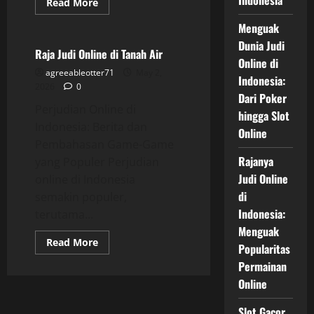
Indonesia
Read
Read More
more
Uncategorized
about
Menguak
The
Rise
Dunia Judi
of
Raja Judi Online di Tanah Air
เว็บ
Online di
สล็อต:
agreeableotter71
May 2,
Indonesia:
Understanding
2026
0
the
Dari Poker
“Gacor”
Perjudian Online di
Slot
hingga Slot
Gambling
Indonesia: Berita dan
Trend
Online
Pembahasan Game-Game
Rajanya
yang Populer Perjudian
Judi Online
online di Indonesia
di
semakin populer,
Indonesia:
terutama...
Menguak
Read
Read More
Popularitas
more
about
Permainan
Raja
Judi
Online
Online
di
Tanah
Slot Gacor