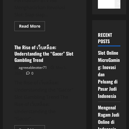
Permainan! BTV168
Search
Menghadirkan Revolusi
Slot: Siap-siap...
Read
Read More
more
Uncategorized
about
RECENT
BTV168
POSTS
Menghadirkan
Revolusi
The Rise of เว็บสล็อต:
Slot:
Slot Online
Understanding the “Gacor” Slot
Siap-
siap
Gambling Trend
MicroGamin
Terkejut
dengan
g: Inovasi
agreeableotter71
May 5,
Inovasi
2026
0
dan
Terbaru
di
Peluang di
The Rise of เว็บสล็อต:
Dunia
Permainan!
Pasar Judi
Understanding the “Gacor”
Indonesia
Slot Gambling Trend The
Rise of เว็บสล็อต:
Mengenal
Understanding the
Ragam Judi
“Gacor”...
Online di