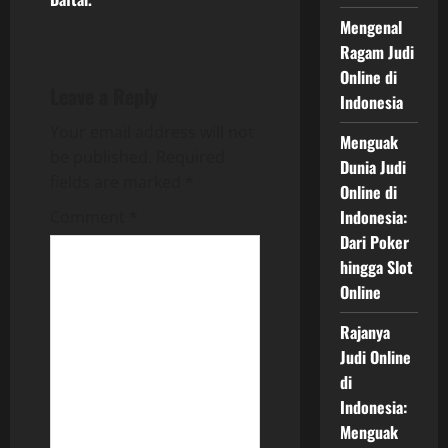
Mengenal
a
Ragam Judi
v
Online di
Leave a Reply
Indonesia
i
Your email address will not
Menguak
g
be published.
Required
Dunia Judi
fields are marked
*
Online di
a
Indonesia:
Comment
*
t
Dari Poker
hingga Slot
i
Online
o
Rajanya
Judi Online
n
di
Indonesia:
Menguak