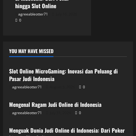
hingga Slot Online
agreeableotter71
July 16, 2026
0
YOU MAY HAVE MISSED
Uncategorized
Slot Online MicroGaming: Inovasi dan Peluang di
Pasar Judi Indonesia
agreeableotter71
August 5, 2026
0
Uncategorized
Mengenal Ragam Judi Online di Indonesia
agreeableotter71
July 31, 2026
0
Uncategorized
Menguak Dunia Judi Online di Indonesia: Dari Poker