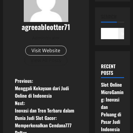
SEARCH
agreeableotter71
Search
Administrator
Visit Website
View All Posts
RECENT
POSTS
P
Previous:
Slot Online
Menggali Kekayaan dari Judi
MicroGamin
o
Online di Indonesia
g: Inovasi
Next:
s
dan
Inovasi dan Tren Terbaru dalam
Peluang di
t
Dunia Judi Slot Gacor:
Pasar Judi
Memperkenalkan Cendana777
Indonesia
n
Daftar.