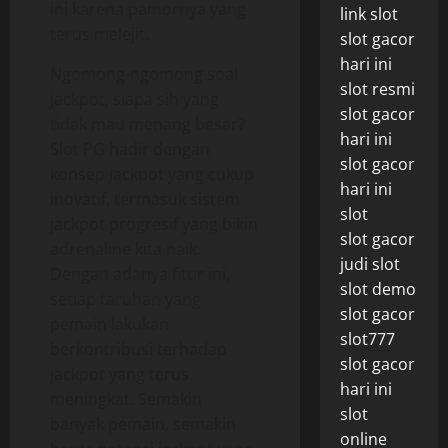
ini karena pamornya yang
link slot
terus melejit.
slot gacor
hari ini
Ngomong-ngomong soal
slot resmi
jackpot, siapa sih yang
slot gacor
tidak mau menang besar?
hari ini
Slot PG hadir dengan
slot gacor
konsep jackpot yang cukup
hari ini
inovatif, termasuk sistem
slot
jackpot progresif yang bikin
slot gacor
adrenaline kita naik.
judi slot
Dengan adanya fitur ini,
slot demo
setiap taruhan yang
slot gacor
pemain lakukan
slot777
berkontribusi terhadap
slot gacor
jackpot yang terus
hari ini
meningkat. Semakin
slot
banyak pemain, semakin
online