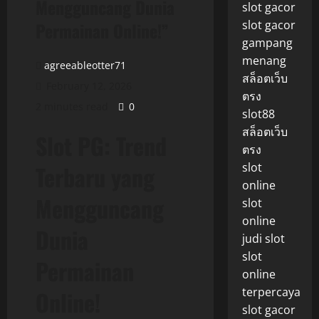
Mengguncang Dunia
slot gacor
slot gacor
Permainan Online!”
gampang
menang
agreeableotter71
สล็อตเว็บ
February 12, 2026
ตรง
2 minutes read
0
slot88
สล็อตเว็บ
Slot PG: Trend
ตรง
slot
Terbaru yang
online
Mengguncang
slot
online
Dunia
judi slot
slot
Permainan
online
terpercaya
Online!
slot gacor