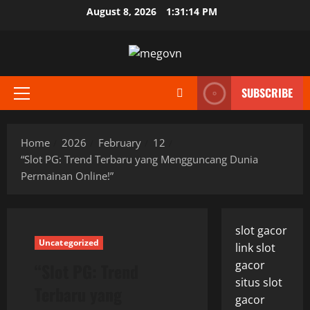
Skip
August 8, 2026
1:31:14 PM
to
content
SUBSCRIBE
Primary
Menu
Home
2026
February
12
“Slot PG: Trend Terbaru yang Mengguncang Dunia
Permainan Online!”
slot gacor
Uncategorized
link slot
gacor
“Slot PG: Trend
situs slot
Terbaru yang
gacor