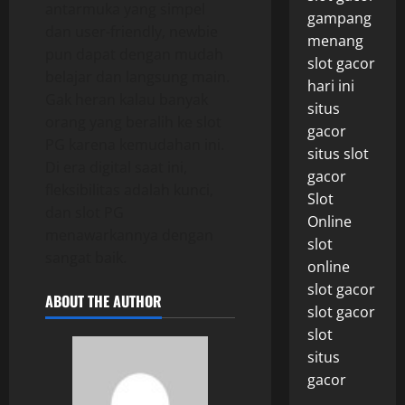
antarmuka yang simpel
gampang
dan user-friendly, newbie
menang
pun dapat dengan mudah
slot gacor
belajar dan langsung main.
hari ini
Gak heran kalau banyak
situs
orang yang beralih ke slot
gacor
PG karena kemudahan ini.
situs slot
Di era digital saat ini,
gacor
fleksibilitas adalah kunci,
Slot
dan slot PG
Online
menawarkannya dengan
slot
sangat baik.
online
slot gacor
ABOUT THE AUTHOR
slot gacor
slot
situs
gacor