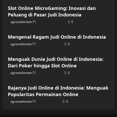
Slot Online MicroGaming: Inovasi dan
Peluang di Pasar Judi Indonesia
agreeableotter71
August 5, 2026
0
Uncategorized
Mengenal Ragam Judi Online di Indonesia
agreeableotter71
July 31, 2026
0
Uncategorized
Menguak Dunia Judi Online di Indonesia:
Dari Poker hingga Slot Online
agreeableotter71
July 16, 2026
0
Uncategorized
Rajanya Judi Online di Indonesia: Menguak
Popularitas Permainan Online
agreeableotter71
July 1, 2026
0