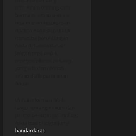
mendalam tentang cara
bermain, setiap pemain
bisa meraih kesuksesan.
Apakah Anda siap untuk
mencoba peruntungan
Anda di bandardarat?
Jangan ragu untuk
mengeksplorasi peluang
yang ada dan nikmati
setiap detik permainan
Anda!
Untuk informasi lebih
lanjut tentang hukum dan
privasi bermain judi online,
Anda bisa mengunjungi
bandardarat
.