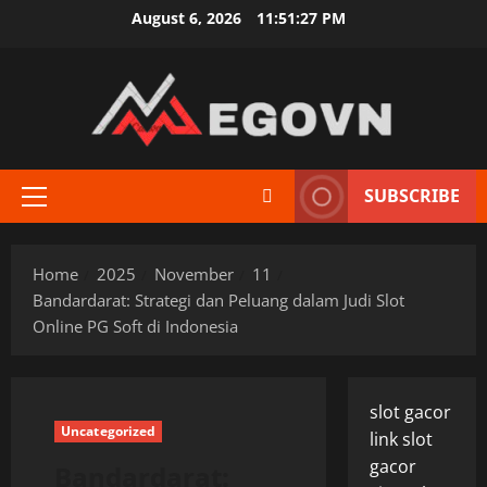
Skip
August 6, 2026
11:51:28 PM
to
content
SUBSCRIBE
Primary
Menu
Home
2025
November
11
Bandardarat: Strategi dan Peluang dalam Judi Slot
Online PG Soft di Indonesia
slot gacor
Uncategorized
link slot
gacor
Bandardarat: