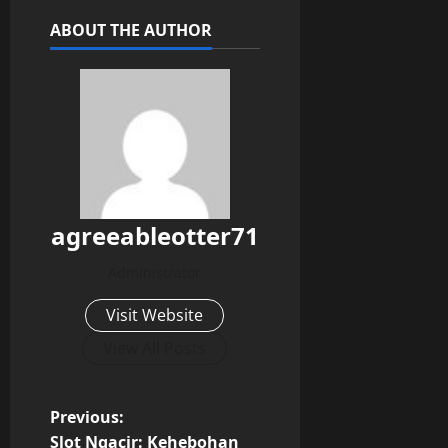
ABOUT THE AUTHOR
agreeableotter71
Administrator
Visit Website
View All Posts
P
Previous:
Slot Ngacir: Kehebohan