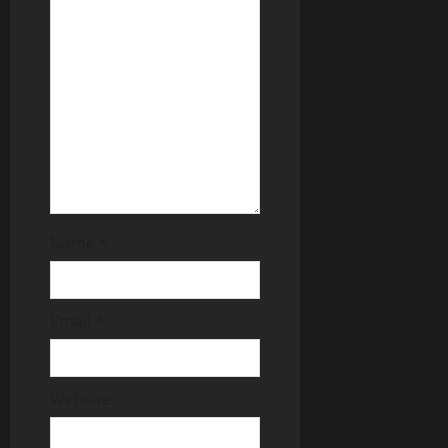
o
n
Name
*
Email
*
Website