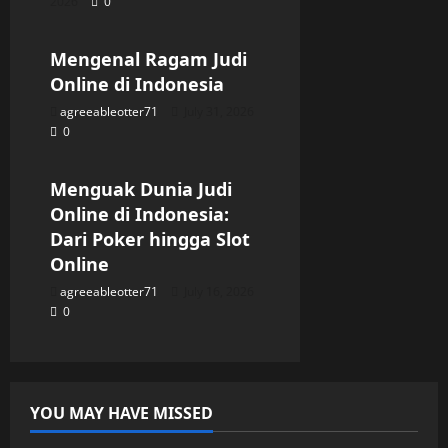
2026
0
Uncategorized
Mengenal Ragam Judi
Online di Indonesia
agreeableotter71
July 31, 2026
0
Uncategorized
Menguak Dunia Judi
Online di Indonesia:
Dari Poker hingga Slot
Online
agreeableotter71
July 16, 2026
0
YOU MAY HAVE MISSED
Uncategorized