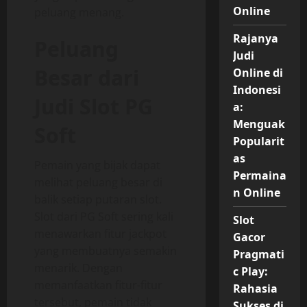
Online
peluang menang.
Rajanya
Peluang
Judi
Besar dari
Online di
Indonesi
Judi Slot PG
a:
Menguak
Soft
Popularit
as
Pemain yang bijak dapat
Permaina
melihat peluang besar di
n Online
balik setiap putaran slot.
Slot dari PG Soft sering kali
Slot
menawarkan fitur jackpot
Gacor
yang membuatnya semakin
Pragmati
menarik. Dengan
c Play:
memanfaatkan fitur-fitur
Rahasia
tersebut, pemain tidak
Sukses di