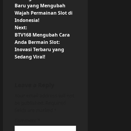
o
Baru yang Mengubah
Wajah Permainan Slot di
s
Indonesia!
t
Next:
BTV168 Mengubah Cara
n
Anda Bermain Slot:
Inovasi Terbaru yang
a
Sedang Viral!
v
i
Leave a Reply
g
Your email address will not
a
be published.
Required
fields are marked
*
t
Comment
*
i