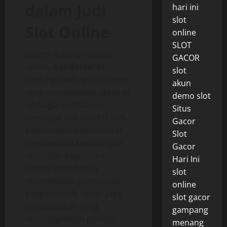
dalam Judi
hari ini
slot
Slot Online
online
SLOT
Dalam dunia perjudian
GACOR
online,
bandardarat
slot
berfungsi sebagai platform
akun
yang menyediakan akses ke
demo slot
berbagai permainan,
Situs
termasuk slot dari PG Soft.
Gacor
Keberadaan bandardarat
Slot
memberikan keuntungan
Gacor
tersendiri bagi pemain,
Hari Ini
karena tidak hanya
slot
menyediakan permainan
online
yang menarik, tetapi juga
slot gacor
variasi pilihan yang
gampang
memungkinkan pemain
menang