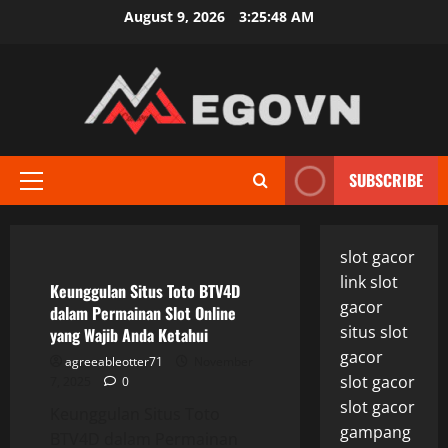
Skip
August 9, 2026
3:25:49 AM
to
content
SUBSCRIBE
Primary
Menu
Uncategorized
slot gacor
link slot
Keunggulan Situs Toto BTV4D
gacor
dalam Permainan Slot Online
situs slot
yang Wajib Anda Ketahui
gacor
agreeableotter71
November
slot gacor
7, 2025
0
slot gacor
Keunggulan Situs Toto
gampang
BTV4D dalam Permainan