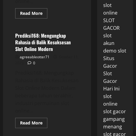
online...
slot
online
Read
Read More
more
SLOT
Uncategorized
about
Prediksi168:
GACOR
Mengungkap
Rahasia
Prediksi168: Mengungkap
slot
dan
Rahasia di Balik Kesuksesan
Strategi
akun
Sukses
Slot Online Modern
demo slot
di
Dunia
agreeableotter71
October 11,
Situs
Slot
2025
0
Online
Gacor
Prediksi168: Mengungkap
Slot
Rahasia di Balik Kesuksesan
Gacor
Slot Online Modern Dalam
Hari Ini
beberapa tahun terakhir,
slot
industri permainan slot
online
online...
slot gacor
gampang
Read
Read More
menang
more
Uncategorized
about
slot gacor
Prediksi168: