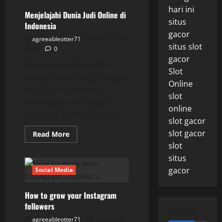
Mengungkap
hari ini
Rahasia
Menjelajahi Dunia Judi Online di
di
situs
Indonesia
Balik
Kesuksesan
gacor
agreeableotter71
October 11,
Slot
situs slot
Online
2025
0
Modern
gacor
Perjudian online telah
Slot
menjadi topik yang sangat
Online
populer di Indonesia
slot
belakangan ini. Banyak
online
orang yang tertarik untuk...
slot gacor
slot gacor
Read
Read More
more
slot
about
Menjelajahi
situs
Dunia
Judi
gacor
Social Media
Online
di
Indonesia
How to grow your Instagram
followers
SEARCH
agreeableotter71
October 9,